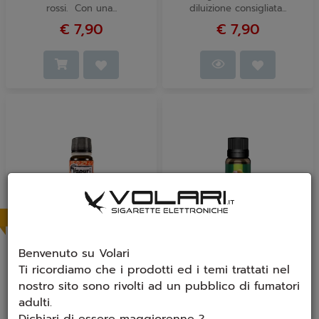
rossi. Con una...
diluizione consigliata...
€ 7,90
€ 7,90
In arrivo
Benvenuto su Volari
Aroma Vapurì
Aroma Vapurì Bora-
Ti ricordiamo che i prodotti ed i temi trattati nel
Nocciolino 12 ml
Bora 12 ml
nostro sito sono rivolti ad un pubblico di fumatori
GUSTO: Crema di nocciole
GUSTO: Miscela equilibrata
adulti.
Con una diluizione
di frutti nostrani e tropicali.
Dichiari di essere maggiorenne ?
consigliata del 10% e un
Con una diluizione...