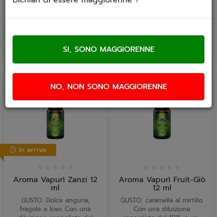
tempo di...
€ 7,90
€ 7,90
NO, NON SONO MAGGIORENNE
In arrivo
Aroma Vapurì Zanzi 12
Aroma Vapurì Fruit-Giò
ml
12 ml
GUSTO: Dolce anguria,
GUSTO: caramella al mirtillo.
fragole e kiwi. Con una
Con una diluizione