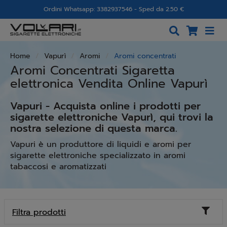
Ordini Whatsapp: 3382937546 - Sped da 2.50 €
Home
Vapurì
Aromi
Aromi concentrati
Aromi Concentrati Sigaretta
elettronica Vendita Online Vapurì
Vapuri - Acquista online i prodotti per
sigarette elettroniche Vapurì, qui trovi la
nostra selezione di questa marca.
Vapuri è un produttore di liquidi e aromi per
sigarette elettroniche specializzato in aromi
tabaccosi e aromatizzati
Toggl
Filtra prodotti
naviga