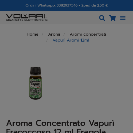
Ordini Whatsapp: 3382937546 - Sped da 2.50 €
Home
Aromi
Aromi concentrati
Vapurì Aromi 12ml
Aroma Concentrato Vapurì
Fracoccoso 12 ml Fragola