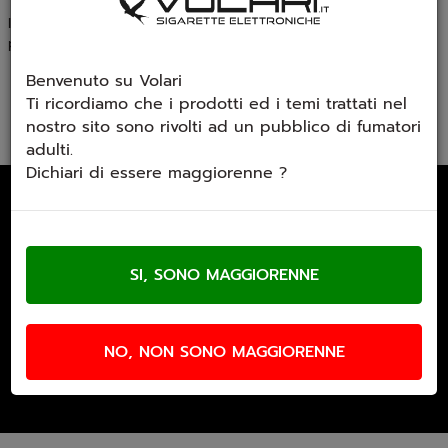
In questa categoria sono disponibili gli aromi scomposti
prodotti da Lop in formato mini shot 10ml.
Benvenuto su Volari
Ti ricordiamo che i prodotti ed i temi trattati nel
nostro sito sono rivolti ad un pubblico di fumatori
adulti.
Dichiari di essere maggiorenne ?
Email Newsletter
Iscriviti gratuitamente alla nostra
newsletter
NO, NON SONO MAGGIORENNE
Accetto trattamento dati personali (
Link
)