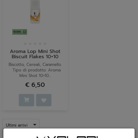
Aroma Lop Mini Shot
Biscuit Flakes 10+10
Biscotto, Cereali, Caramello.
Tipo di prodotto: Aroma
Mini Shot 10+10...
€ 6,50
Ultimi arrivi