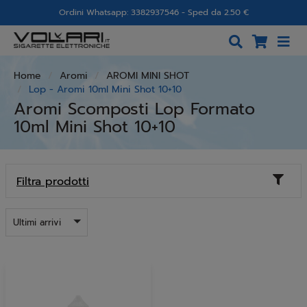
Ordini Whatsapp: 3382937546 - Sped da 2.50 €
Home
Aromi
AROMI MINI SHOT
Lop - Aromi 10ml Mini Shot 10+10
Aromi Scomposti Lop Formato
10ml Mini Shot 10+10
Toggl
Filtra prodotti
naviga
Ultimi arrivi