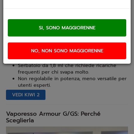
Design elegante e materiali di alta qualità.
Tiro MTL bilanciato e simile a quello della
sigaretta tradizionale.
Facilissima da usare.
Boccaglio in cotone per un'esperienza più
naturale.
Controllo liquido.
Assistenza Premium.
NO, NON SONO MAGGIORENNE
Contro:
Serbatoio da 1,8 ml che richiede ricariche
frequenti per chi svapa molto.
Non regolabile in potenza, meno versatile per
utenti esperti.
VEDI KIWI 2
Vaporesso Armour G/GS: Perché
Sceglierla