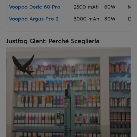
Voopoo Doric 60 Pro
2500 mAh
60W
MT
Voopoo Argus Pro 2
3000 mAh
80W
DTL
Justfog Glent: Perché Sceglierla