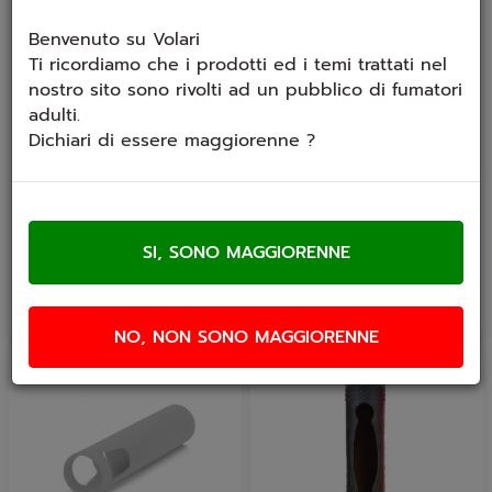
Benvenuto su Volari
Ti ricordiamo che i prodotti ed i temi trattati nel
nostro sito sono rivolti ad un pubblico di fumatori
adulti.
Cover in silicone per
Cover in silicone per
Dichiari di essere maggiorenne ?
Eleaf iJust S
Joyetech Egrip II
Custodia in Silicone per
Cover in silicone per
iJust S - Eleaf Ci sono tante
Joyetech Egrip II
opzioni di colore....
€ 0,20
€ 1,00
NO, NON SONO MAGGIORENNE