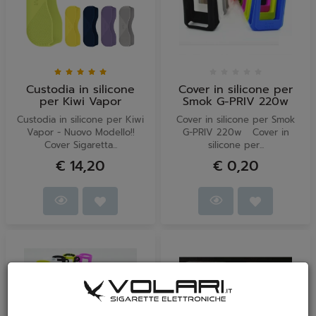
Custodia in silicone
Cover in silicone per
per Kiwi Vapor
Smok G-PRIV 220w
Custodia in silicone per Kiwi
Cover in silicone per Smok
Vapor - Nuovo Modello!!
G-PRIV 220w Cover in
Cover Sigaretta...
silicone per...
€ 14,20
€ 0,20