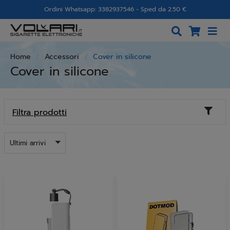
Ordini Whatsapp: 3382937546 - Sped da 2.50 €
Home
Accessori
Cover in silicone
Cover in silicone
Toggl
Filtra prodotti
naviga
Ultimi arrivi