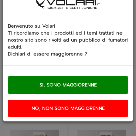
Benvenuto su Volari
Ti ricordiamo che i prodotti ed i temi trattati nel
nostro sito sono rivolti ad un pubblico di fumatori
adulti.
Dichiari di essere maggiorenne ?
Aroma TNT Vape Polar
Aroma Tnt Vape
Breaking Bear 20ml
Frosky 20ml
Mix e Vape
Gusto: Mix di menta e
Gusto: Un mix fruttato a
eucalipto. TNT Vape Frosky
base di lamponi, more,
– Aroma Mix & Vape...
fragole, mirtilli, passion...
€ 16,50
€ 16,50
NO, NON SONO MAGGIORENNE