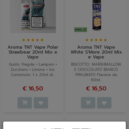
Aroma TNT Vape Polar
Aroma TNT Vape
Strawbear 20ml Mix e
White S'More 20ml Mix
Vape
e Vape
Gusto: Fragole + Lamponi +
BISCOTTO, MARSHMALLOW
Zucchero + Limone + Ice.
E CIOCCOLATO BIANCO
Contenuto: 1 x 20ml di...
PRALINATO Flacone da
60ml...
€ 16,50
€ 16,50