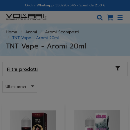
Ordini Whatsapp: 3382937546 - Sped da 2.50 €
Home
Aromi
Aromi Scomposti
TNT Vape - Aromi 20ml
TNT Vape - Aromi 20ml
Toggl
Filtra prodotti
naviga
Ultimi arrivi