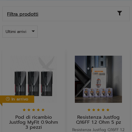
Toggl
Filtra prodotti
naviga
Ultimi arrivi
In arrivo
Pod di ricambio
Resistenza Justfog
Justfog MyFit 0.9ohm
Q16FF 1.2 Ohm 5 pz
3 pezzi
Resistenza Justfog Q16FF 1.2