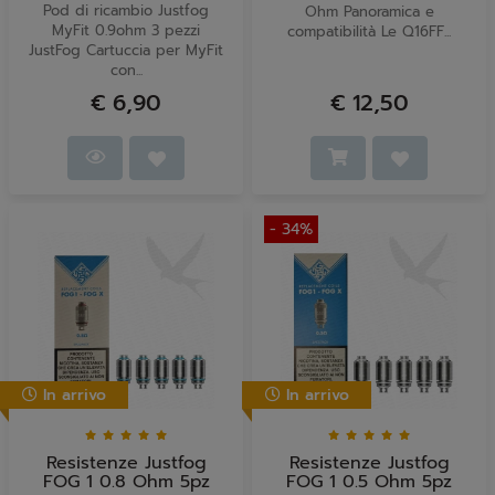
Pod di ricambio Justfog
Ohm Panoramica e
MyFit 0.9ohm 3 pezzi
compatibilità Le Q16FF...
JustFog Cartuccia per MyFit
con...
€ 6,90
€ 12,50
- 34%
In arrivo
In arrivo
Resistenze Justfog
Resistenze Justfog
FOG 1 0.8 Ohm 5pz
FOG 1 0.5 Ohm 5pz