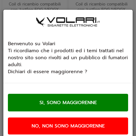
Coil di ricambio compatibili
Coil di ricambio compatibili
con Justfog FOG 1/FOGX
con Justfog FOG 1/FOGX
0.8 Ohm Mesh 5 pezzi -...
0.5 Ohm Mesh 5 pezzi -...
€ 14,90
€ 9,90
€ 14,90
Benvenuto su Volari
Ti ricordiamo che i prodotti ed i temi trattati nel
nostro sito sono rivolti ad un pubblico di fumatori
adulti.
Dichiari di essere maggiorenne ?
In arrivo
Resistenza Justfog Q16
Resistenza Justfog Q16
NO, NON SONO MAGGIORENNE
C14 Q16PRO QPOD
Q16PRO C14 QPOD
Q14 P16a 1.2 OHM 5 pz
Q14 P16a 1.6 OHM