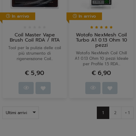
In arrivo
In arrivo
Coil Master Vape
Wotofo NexMesh Coil
Brush Coil RDA / RTA
Turbo A1 0.13 Ohm 10
pezzi
Tool per la pulizia delle coil
Wotofo NexMesh Coil Chill
più strumento di
A1 0.13 Ohm 10 pezzi Ideale
rigenerazione Coil...
per Profile 1.5 RDA...
€ 5,90
€ 6,90
Ultimi arrivi
1
2
+ 1