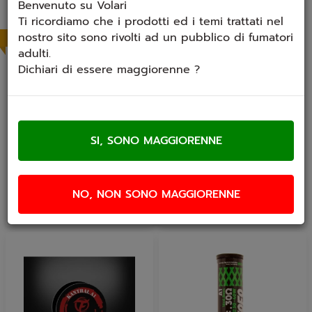
Benvenuto su Volari
Ti ricordiamo che i prodotti ed i temi trattati nel
nostro sito sono rivolti ad un pubblico di fumatori
In arrivo
In arrivo
adulti.
Dichiari di essere maggiorenne ?
Set di rigenerazione
Bp Mods Futon Ohm
GeekVape Mini Kit V2
Tab Standard Edition
Set di rigenerazione
Bp Mods Futon Ohm Tab
GeekVape Mini Kit V2
Standard Edition
Nuova versione
Indispensabile per i pazzi
dell'apprezzato...
furiosi del...
€ 24,90
€ 24,90
NO, NON SONO MAGGIORENNE