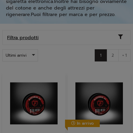
sigaretta elettronica.Inoltre hai bisogno ovviamente
del cotone e anche degli attrezzi per
rigenerare.Puoi filtrare per marca e per prezzo.
Toggl
Filtra prodotti
naviga
Ultimi arrivi
1
2
+ 1
In arrivo