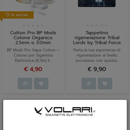
In arrivo
Cotton Pro BP Mods
Tappetino
Cotone Organico
rigenerazione Tribal
2.5mm o 3.0mm
Lords by Tribal Force
BP Mods Pro Vape Cotton –
Porta la tua esperienza di
Cotone per Sigaretta
rigenerazione al livello
Elettronica (8,5m) Il...
successivo con questo...
€ 4,90
€ 9,90