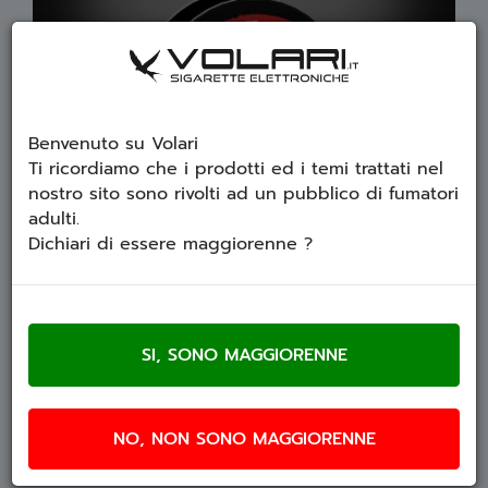
Benvenuto su Volari
Ti ricordiamo che i prodotti ed i temi trattati nel
nostro sito sono rivolti ad un pubblico di fumatori
adulti.
Dichiari di essere maggiorenne ?
Il filo resistivo Kanthal ti permetterà di realizzare
i tuoi assemblaggi su atomizzatori e dripper
rigenerabili. Questo filo può essere utilizzato
preferibilmente in modalità VW o Power con
wattaggio variabile.
NO, NON SONO MAGGIORENNE