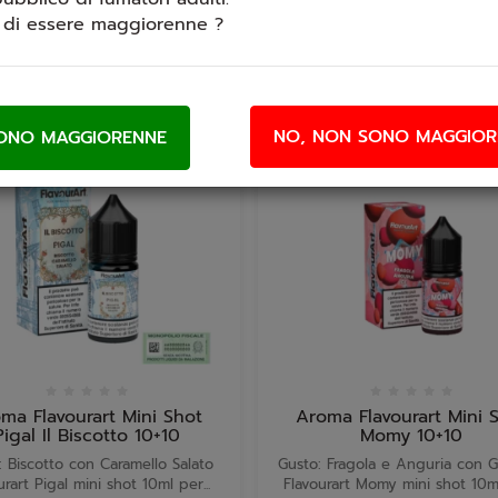
i di essere maggiorenne ?
NO, NON SONO MAGGIOR
ma Flavourart Mini Shot
Aroma Flavourart Mini 
Pigal Il Biscotto 10+10
Momy 10+10
: Biscotto con Caramello Salato
Gusto: Fragola e Anguria con G
urart Pigal mini shot 10ml per...
Flavourart Momy mini shot 10ml 