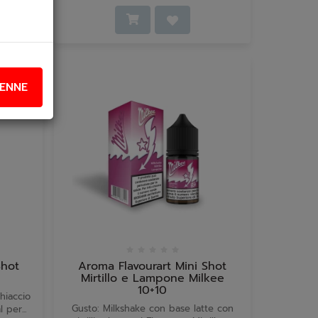
ENNE
Shot
Aroma Flavourart Mini Shot
Mirtillo e Lampone Milkee
10+10
hiaccio
Gusto: Milkshake con base latte con
per...