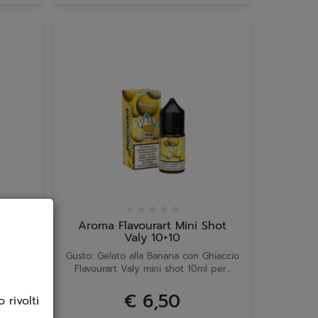
Shot
Aroma Flavourart Mini Shot
 10+10
Valy 10+10
e con
Gusto: Gelato alla Banana con Ghiaccio
aniglia
Flavourart Valy mini shot 10ml per...
€ 6,50
 rivolti