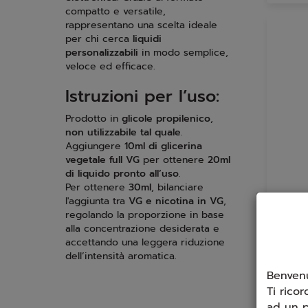
compatto e versatile,
rappresentano una scelta ideale
per chi cerca
liquidi
personalizzabili
in modo semplice,
veloce ed efficace.
Istruzioni per l’uso:
Prodotto in
glicole propilenico
,
non utilizzabile tal quale
.
Aggiungere
10ml di glicerina
vegetale full VG
per ottenere
20ml
di liquido pronto all’uso
.
Per ottenere
30ml
, bilanciare
l'aggiunta tra
VG e nicotina in VG
,
regolando la proporzione in base
Aro
alla concentrazione desiderata e
accettando una leggera riduzione
Gust
dell’intensità aromatica.
Flavou
Benvenu
Ti ricor
ad un p