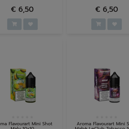
€ 6,50
€ 6,50
ma Flavourart Mini Shot
Aroma Flavourart Mini 
Maly 10+10
Mabè LeClub Tobacco 1