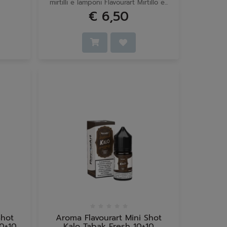
mirtilli e lamponi Flavourart Mirtillo e...
€ 6,50
Shot
Aroma Flavourart Mini Shot
0+10
Kalo Tabak Fresh 10+10