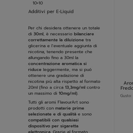
10+10
Additivi per E-Liquid
Per chi desidera ottenere un totale
di
30ml
, è necessario
bilanciare
correttamente la diluizione
tra
glicerina e l’eventuale aggiunta di
nicotina, tenendo presente che
allungando fino a 30ml la
concentrazione aromatica si
riduce
leggermente, ma si può
ottenere una gradazione di
nicotina più alta rispetto al formato
Aro
20ml (fino a circa
13,3mg/ml
contro
Fred
un massimo di
10mg/ml
).
Gusto:
Tutti gli aromi FlavourArt sono
prodotti con
materie prime
selezionate e di qualità
e sono
compatibili con qualsiasi
dispositivo per sigaretta
elettronica
. Grazie al formato