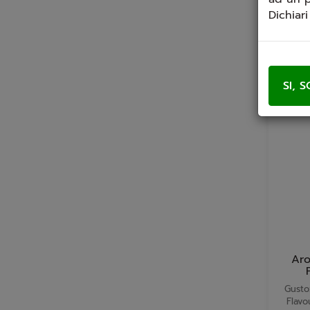
Dichiar
Aro
Gusto
Flavo