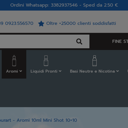
Ordini Whatsapp: 3382937546 - Sped da 2.50 €
39 0923.556570
Oltre +25000 clienti soddisfatti
FINE S
Aromi
Liquidi Pronti
Basi Neutre e Nicotina
ourart - Aromi 10ml Mini Shot 10+10