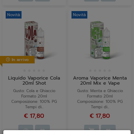
Novità
Novità
In arrivo
Liquido Vaporice Cola
Aroma Vaporice Menta
20ml Shot
20ml Mix e Vape
Gusto: Cola e Ghiaccio
Gusto: Menta e Ghiaccio
Formato 20ml
Formato 20ml
Composizione: 100% PG
Composizione: 100% PG
Tempi di...
Tempi di...
€ 17,80
€ 17,80