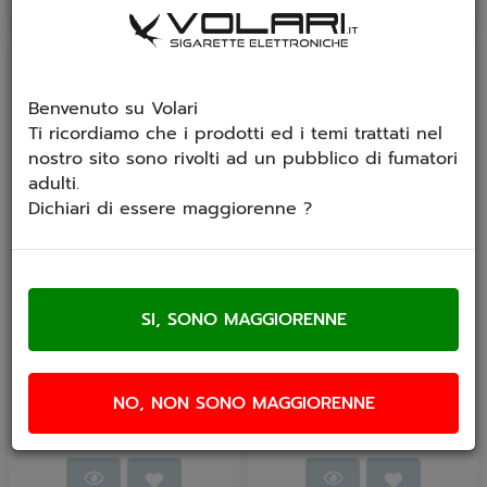
Novità
Novità
Benvenuto su Volari
Ti ricordiamo che i prodotti ed i temi trattati nel
nostro sito sono rivolti ad un pubblico di fumatori
adulti.
Dichiari di essere maggiorenne ?
Aroma Vaporice
Liquido Vaporice
Amarena 20 ml Shot
Mango 20ml Shot
Gusto: Amarena e Ghiaccio
Gusto: Mango e Ghiaccio
Formato 20ml
Formato: 20ml
Composizione: 100% PG
Composizione: 100% PG
Tempi di...
Tempi di...
NO, NON SONO MAGGIORENNE
€ 17,80
€ 17,80