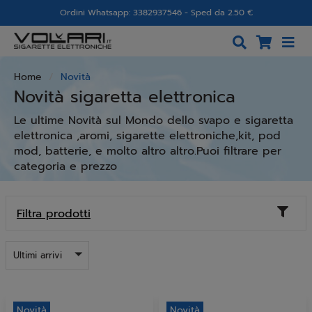
Ordini Whatsapp: 3382937546 - Sped da 2.50 €
Home
Novità
Novità sigaretta elettronica
Le ultime Novità sul Mondo dello svapo e sigaretta
elettronica ,aromi, sigarette elettroniche,kit, pod
mod, batterie, e molto altro altro.Puoi filtrare per
categoria e prezzo
Toggl
Filtra prodotti
naviga
Ultimi arrivi
Novità
Novità