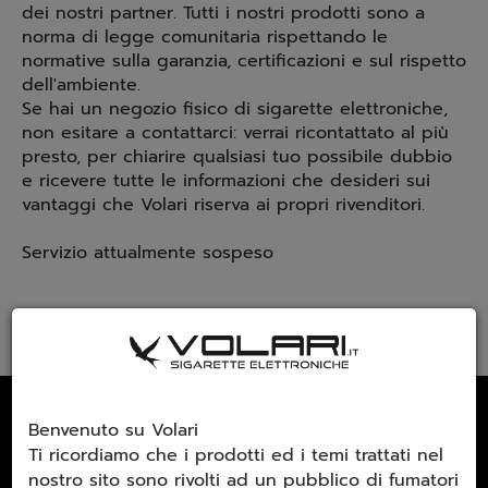
dei nostri partner. Tutti i nostri prodotti sono a
norma di legge comunitaria rispettando le
normative sulla garanzia, certificazioni e sul rispetto
dell'ambiente.
Se hai un negozio fisico di sigarette elettroniche,
non esitare a contattarci: verrai ricontattato al più
presto, per chiarire qualsiasi tuo possibile dubbio
e ricevere tutte le informazioni che desideri sui
vantaggi che Volari riserva ai propri rivenditori.
Servizio attualmente sospeso
Email Newsletter
Benvenuto su Volari
Ti ricordiamo che i prodotti ed i temi trattati nel
Iscriviti gratuitamente alla nostra
nostro sito sono rivolti ad un pubblico di fumatori