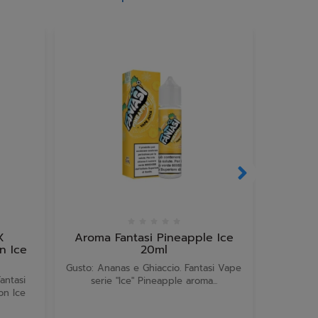
X
Aroma Fantasi Pineapple Ice
Aroma L
n Ice
20ml
Up Nrg
Gusto: Ananas e Ghiaccio. Fantasi Vape
antasi
Il Water
serie "Ice" Pineapple aroma...
on Ice
Ice 