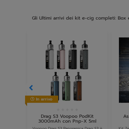
Gli Ultimi arrivi dei kit e-cig completi: Box
In arrivo
Drag S3 Voopoo PodKit
As
3000mAh con Pnp-X 5ml
Voopoo Drag S3 Panoramica Drag S3 è
Kit Z