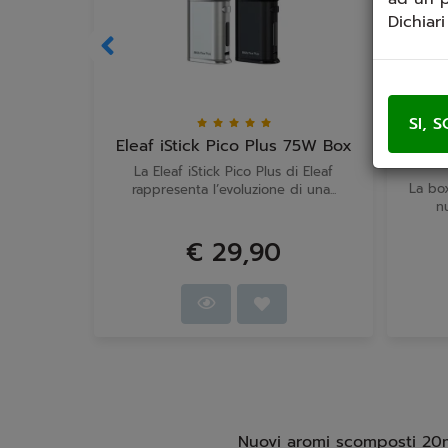
Dichiar
Eleaf iStick Pico Plus 75W Box
Asp
La Eleaf iStick Pico Plus di Eleaf
La bo
rappresenta l’evoluzione di una...
n
€ 29,90
Nuovi aromi scomposti 20ml