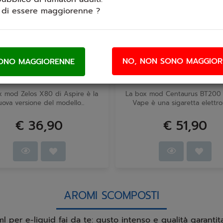
i di essere maggiorenne ?
NO, NON SONO MAGGIOR
ire Zelos X80 Box Mod
Centaurus BT200 Lost 
80W
Box Mod 200W
x mod Zelos X80 di Aspire è la
La box mod Centaurus BT200 
uova versione del modello...
Vape è una sigaretta elettroni
€ 36,90
€ 51,90
AROMI SCOMPOSTI
 per e-liquid fai da te: gusto intenso e qualità garantit