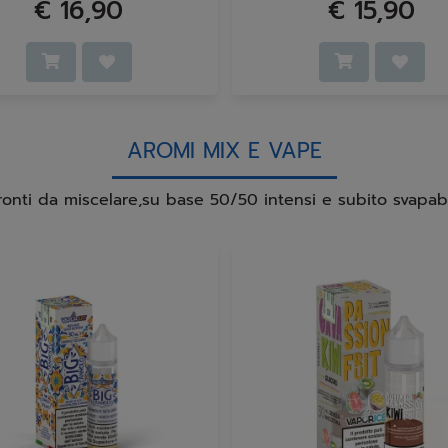
€ 16,90
€ 15,90
AROMI MIX E VAPE
ronti da miscelare,su base 50/50 intensi e subito svapabi