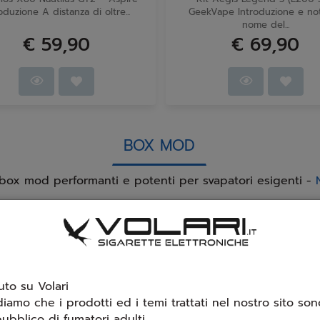
oduzione A distanza di oltre...
GeekVape Introduzione e not
nome del...
€ 59,90
€ 69,90
BOX MOD
 box mod performanti e potenti per svapatori esigenti -
to su Volari
diamo che i prodotti ed i temi trattati nel nostro sito sono
ubblico di fumatori adulti.