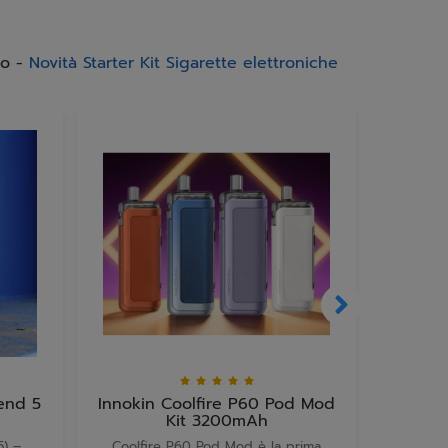
po -
Novità Starter Kit Sigarette elettroniche
end 5
Innokin Coolfire P60 Pod Mod
Innoki
Kit 3200mAh
80W 
5) –
Coolfire P60 Pod Mod è la prima
Kit Cool