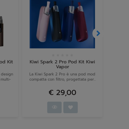
In arri
d Kit
Kiwi Spark 2 Pro Pod Kit Kiwi
Voop
Vapor
 design
La Kiwi Spark 2 Pro è una pod mod
Questa 
multi-
compatta con filtro, progettata per...
interna
€ 29,00