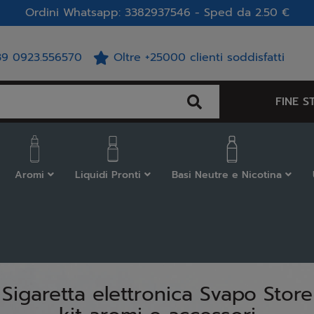
Ordini Whatsapp: 3382937546 - Sped da 2.50 €
39 0923.556570
Oltre +25000 clienti soddisfatti
FINE S
Aromi
Liquidi Pronti
Basi Neutre e Nicotina
Sigaretta elettronica Svapo Store