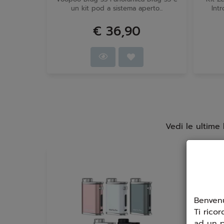
un kit pod a sistema aperto...
Intr
€ 36,90
Vedi le ultime
Benvenu
Ti ricor
ad un p