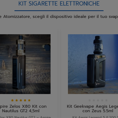
KIT SIGARETTE ELETTRONICHE
 e Atomizzatore, scegli il dispositivo ideale per il tuo sva
pire Zelos X80 Kit con
Kit Geekvape Aegis Leg
Nautilus GT2 4,5ml
con Zeus 5.5ml
elos X80 Nautilus GT2 – Aspire
Kit Aegis Legend 5 (L200 