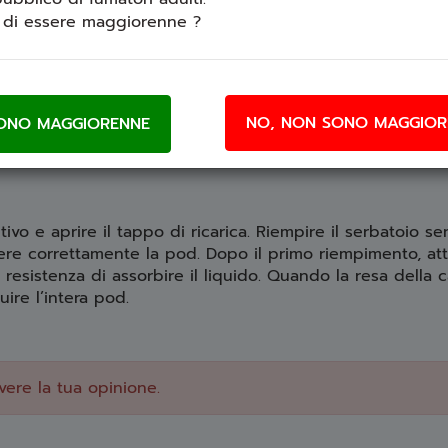
fezione:
i di essere maggiorenne ?
tteria 1400 mAh
3 ml
n cotone
NO, NON SONO MAGGIOR
itivo e aprire il tappo di ricarica. Riempire il serbatoio s
dere correttamente la pod. Dopo il primo riempimento, at
a resistenza di assorbire il liquido. Quando la resa della 
uire l’intera pod.
vere la tua opinione.