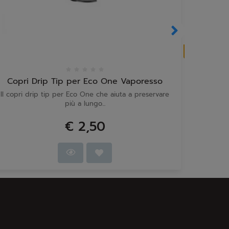
In arri
Copri Drip Tip per Eco One Vaporesso
Vapor
Il copri drip tip per Eco One che aiuta a preservare
Cartucce 
più a lungo...
€ 2,50