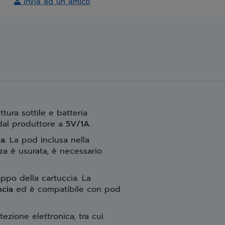
Invia ad un amico
tura sottile e batteria
 dal produttore a
5V/1A
.
ta
. La pod inclusa nella
za è usurata, è necessario
appo della cartuccia. La
ncia
ed è compatibile con pod
otezione elettronica, tra cui