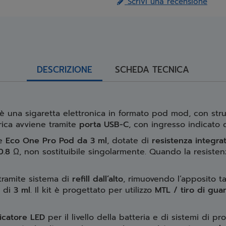
Scrivi una recensione
DESCRIZIONE
SCHEDA TECNICA
è una sigaretta elettronica in formato pod mod, con strut
arica avviene tramite
porta USB-C
, con ingresso indicato
ce
Eco One Pro Pod da 3 ml
, dotate di
resistenza integra
0.8 Ω
, non sostituibile singolarmente. Quando la resisten
 tramite sistema di
refill dall’alto
, rimuovendo l’apposito t
è di
3 ml
. Il kit è progettato per utilizzo
MTL / tiro di gua
icatore LED
per il livello della batteria e di sistemi di pr