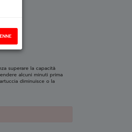
ENNE
enza superare la capacità
tendere alcuni minuti prima
cartuccia diminuisce o la