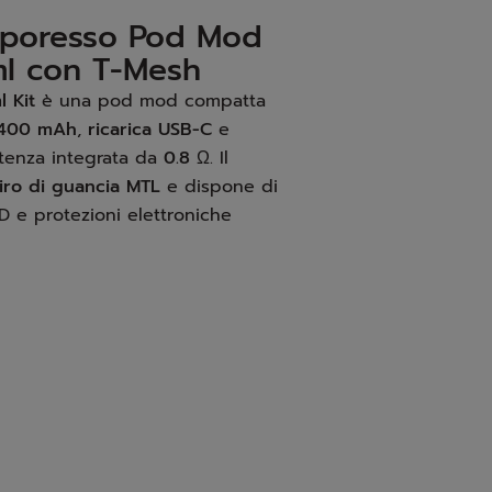
aporesso Pod Mod
l con T-Mesh
 Kit
è una pod mod compatta
 1400 mAh
,
ricarica USB-C
e
tenza integrata da
0.8 Ω
. Il
tiro di guancia MTL
e dispone di
ED e protezioni elettroniche