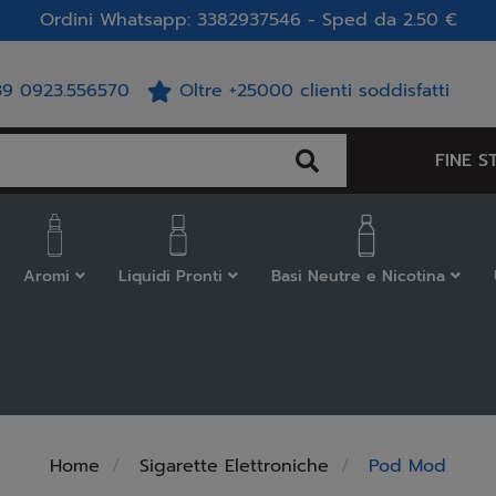
Ordini Whatsapp: 3382937546 - Sped da 2.50 €
39 0923.556570
Oltre +25000 clienti soddisfatti
FINE S
Aromi
Liquidi Pronti
Basi Neutre e Nicotina
Home
Sigarette Elettroniche
Pod Mod