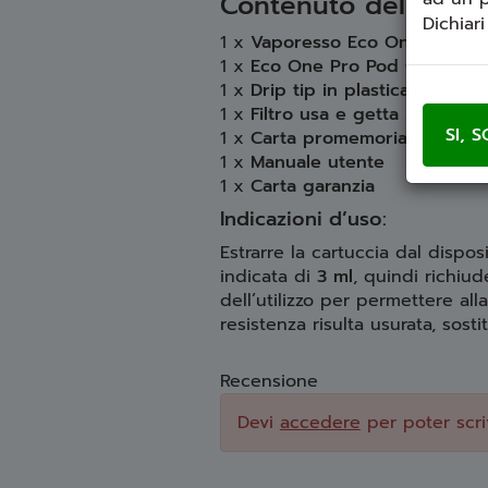
Contenuto della con
Dichiar
1 x
Vaporesso Eco One Pro ba
1 x
Eco One Pro Pod 0.8 Ω da 
1 x
Drip tip in plastica
1 x
Filtro usa e getta / filtro i
1 x
Carta promemoria
1 x
Manuale utente
1 x
Carta garanzia
Indicazioni d’uso:
Estrarre la cartuccia dal dispos
indicata di
3 ml
, quindi richiu
dell’utilizzo per permettere all
resistenza risulta usurata, sostit
Recensione
Devi
accedere
per poter scri