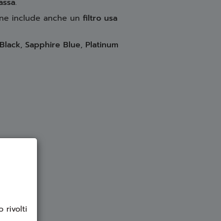
assa
.
one include anche un
filtro usa
Black
,
Sapphire Blue
,
Platinum
 rivolti