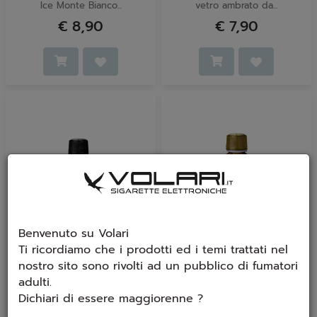
Ice Monte Bianco...
vetro ambrato da...
€ 8,90
€ 7,90
In arrivo
Benvenuto su Volari
Ti ricordiamo che i prodotti ed i temi trattati nel
Aroma Goldwave
Aroma Goldwave Black
nostro sito sono rivolti ad un pubblico di fumatori
Centaurus 10ml
Biscuit 10ml
adulti.
Gusto: Yogurt + Melone
Gusto: Biscotto e Crema di
Dichiari di essere maggiorenne ?
Cantalupo + Ghiaccio
Nocciole. Flacone in vetro
Flacone in vetro ambrato da
ambrato da 10ml...