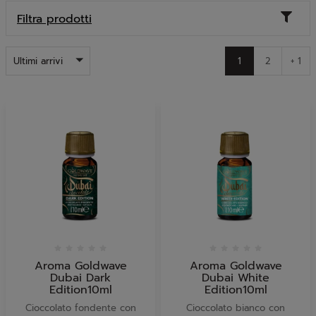
Toggl
Filtra prodotti
naviga
Ultimi arrivi
1
2
+ 1
Aroma Goldwave
Aroma Goldwave
Dubai Dark
Dubai White
Edition10ml
Edition10ml
Cioccolato fondente con
Cioccolato bianco con