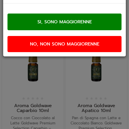
10ml...
€ 7,90
€ 7,90
NO, NON SONO MAGGIORENNE
Aroma Goldwave
Aroma Goldwave
Caparbio 10ml
Apatico 10ml
Cocco con Cioccolato al
Pan di Spagna con Latte e
Latte Goldwave Premium
Cioccolato Bianco. Goldwave
Selection Caparbio –...
Premium Selection...