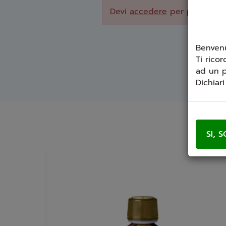
Devi
accedere
per poter scri
Benvenu
Ti ricor
ad un p
Dichiar