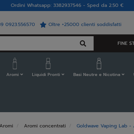
Ordini Whatsapp: 3382937546 - Sped da 2.50 €
39 0923.556570
Oltre +25000 clienti soddisfatti
FINE S
Aromi
Liquidi Pronti
Basi Neutre e Nicotina
Aromi
Aromi concentrati
Goldwave Vaping Lab - 