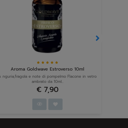
Aroma Goldwave Estroverso 10ml
Ar
A nguria,fragola e note di pompelmo Flacone in vetro
C occo,
ambrato da 10ml...
€ 7,90