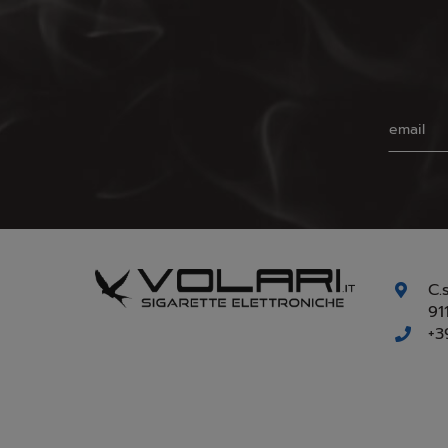
C.
91
+3