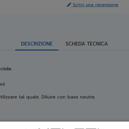
Scrivi una recensione
DESCRIZIONE
SCHEDA TECNICA
ciole.
0ml
ilizzare tal quale. Diluire con base neutra.