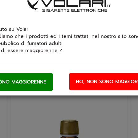
vere la tua opinione.
to su Volari
diamo che i prodotti ed i temi trattati nel nostro sito sono
ubblico di fumatori adulti.
i di essere maggiorenne ?
Prodotti che ti potrebbero interessare
NO, NON SONO MAGGIOR