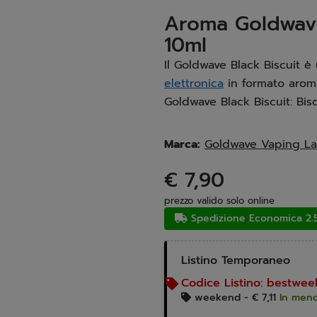
Aroma Goldwave
10ml
Il Goldwave Black Biscuit è
elettronica
in formato arom
Goldwave Black Biscuit: Bis
Marca:
Goldwave Vaping L
€ 7,90
prezzo valido solo online
Spedizione
Economica 2.
Listino Temporaneo
Codice Listino:
bestwee
weekend -
€ 7,11
In meno