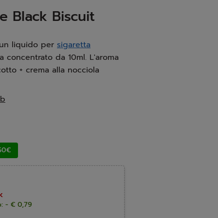
 Black Biscuit
 un liquido per
sigaretta
a concentrato da 10ml. L'aroma
cotto + crema alla nocciola
ab
50€
k
: - € 0,79