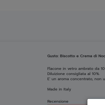
Gusto: Biscotto e Crema di Noc
Flacone in vetro ambrato da 1
Diluizione consigliata al 10%.
E' un aroma concentrato, non ut
Made in Italy
Recensione