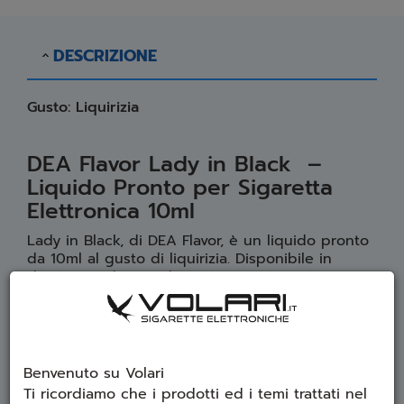
DESCRIZIONE
Gusto: Liquirizia
DEA Flavor Lady in Black –
Liquido Pronto per Sigaretta
Elettronica 10ml
Lady in Black, di DEA Flavor, è un liquido pronto
da 10ml al gusto di liquirizia. Disponibile in
diverse gradazioni di nicotina o senza nicotina.
Percentuali di nicotina disponibili
: 0 mg/ml,
4 mg/ml, 9 mg/ml, 14 mg/ml, 18 mg/ml,
20mg/ml Nic Salt
Densità
: 50 VG / 50 PG
Benvenuto su Volari
Dispositivo suggerito
: tiro di guancia e
Ti ricordiamo che i prodotti ed i temi trattati nel
polmone