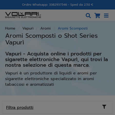
Ordini Whatsapp: 3382937546 - Sped da 2.50 €
Home
Vapurì
Aromi
Aromi Scomposti
Aromi Scomposti o Shot Series
Vapurì
Vapuri - Acquista online i prodotti per
sigarette elettroniche Vapurì, qui trovi la
nostra selezione di questa marca.
Vapuri è un produttore di liquidi e aromi per
sigarette elettroniche specializzato in aromi
tabaccosi e aromatizzati
Toggl
Filtra prodotti
naviga