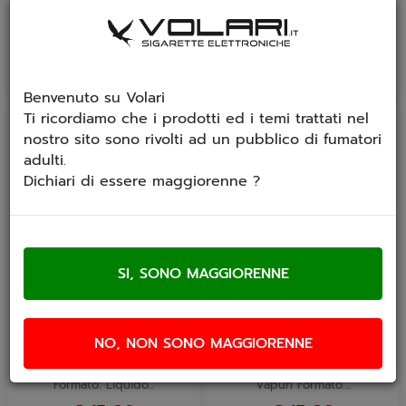
€ 15,90
€ 15,90
Benvenuto su Volari
Ti ricordiamo che i prodotti ed i temi trattati nel
nostro sito sono rivolti ad un pubblico di fumatori
adulti.
Dichiari di essere maggiorenne ?
Aroma Vapurì Don
Aroma Vapurì Don
Apple 20ml
Coconut 20ml
NO, NON SONO MAGGIORENNE
Gusto: Mela, Melone e
Gusto: Dessert al Cocco e
Ghiaccio Produttore: Vapurì
frutta secca Produttore:
Formato: Liquido...
Vapurì Formato:...