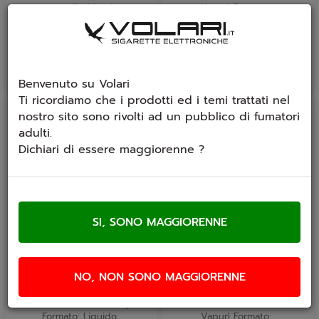
tocco di ghiaccio...
Vapurì Formato:...
€ 15,90
€ 15,90
Benvenuto su Volari
Ti ricordiamo che i prodotti ed i temi trattati nel
nostro sito sono rivolti ad un pubblico di fumatori
adulti.
Dichiari di essere maggiorenne ?
Aroma Vapurì Don
Aroma Vapurì Don
Apple 20ml
Coconut 20ml
NO, NON SONO MAGGIORENNE
Gusto: Mela, Melone e
Gusto: Dessert al Cocco e
Ghiaccio Produttore: Vapurì
frutta secca Produttore:
Formato: Liquido...
Vapurì Formato:...