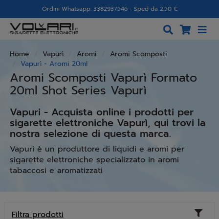
Ordini Whatsapp: 3382937546 - Sped da 2.50 €
Home
Vapurì
Aromi
Aromi Scomposti
Vapurì - Aromi 20ml
Aromi Scomposti Vapurì Formato
20ml Shot Series Vapurì
Vapuri - Acquista online i prodotti per
sigarette elettroniche Vapurì, qui trovi la
nostra selezione di questa marca.
Vapuri è un produttore di liquidi e aromi per
sigarette elettroniche specializzato in aromi
tabaccosi e aromatizzati
Toggl
Filtra prodotti