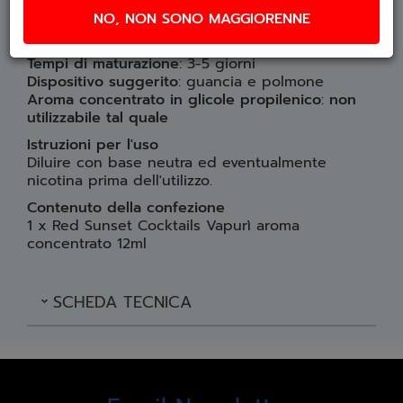
menta
, dell’
ananas
e dell’
uva
, per un risultato
fresco e fruttato ispirato a un cocktail estivo.
NO, NON SONO MAGGIORENNE
Diluizione consigliata
: 10%
Tempi di maturazione
: 3-5 giorni
Dispositivo suggerito
: guancia e polmone
Aroma concentrato in glicole propilenico
:
non
utilizzabile tal quale
Istruzioni per l'uso
Diluire con base neutra ed eventualmente
nicotina prima dell'utilizzo.
Contenuto della confezione
1 x Red Sunset Cocktails Vapurì aroma
concentrato 12ml
SCHEDA TECNICA