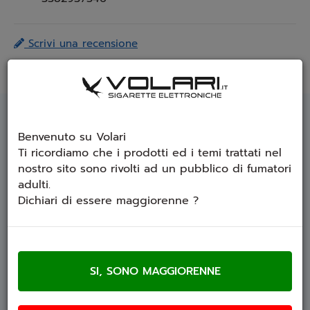
Scrivi una recensione
Invia ad un amico
DESCRIZIONE
Benvenuto su Volari
Ti ricordiamo che i prodotti ed i temi trattati nel
nostro sito sono rivolti ad un pubblico di fumatori
GUSTO: Pesca, Ananas, Uva,
adulti.
Ghiaccio e Lime
Dichiari di essere maggiorenne ?
Vapurì Cocktails Red Sunset liquido concentrato
12ml per sigaretta elettronica - Aroma Drink e
Bevande Mentolato
Red Sunset
è un
aroma concentrato da 12ml
della linea
Cocktails Vape Ice
di
Vapurì
, che
combina il sapore della
pesca
con quello della