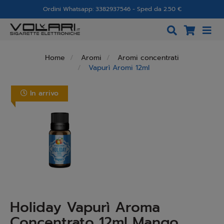
Ordini Whatsapp: 3382937546 - Sped da 2.50 €
Home
Aromi
Aromi concentrati
Vapurì Aromi 12ml
In arrivo
Holiday Vapurì Aroma
Concentrato 12ml Mango