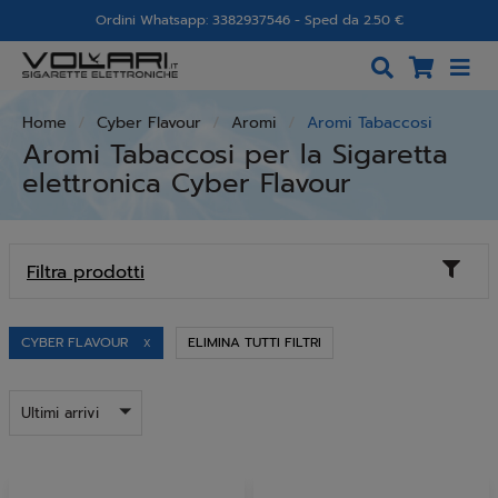
Ordini Whatsapp: 3382937546 - Sped da 2.50 €
Home
Cyber Flavour
Aromi
Aromi Tabaccosi
Aromi Tabaccosi per la Sigaretta
elettronica Cyber Flavour
Toggl
Filtra prodotti
naviga
CYBER FLAVOUR
ELIMINA TUTTI FILTRI
X
Ultimi arrivi