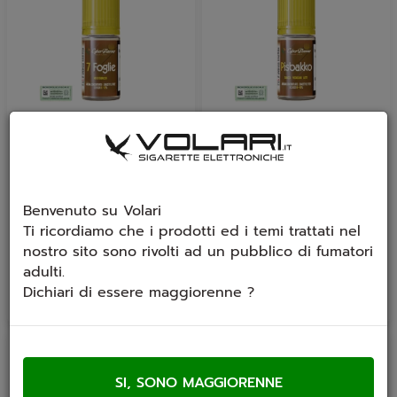
Aroma Cyber Flavour 7
Aroma Cyber Flavour
Foglie
Pisbakko
Aroma concentrato - Cyber
Aroma concentrato - Cyber
Flavour - 7 Foglie
Flavour - Pisbacco Un mix
Benvenuto su Volari
Tabaccoso dalle...
tra frutta,...
Ti ricordiamo che i prodotti ed i temi trattati nel
€ 6,40
€ 6,40
nostro sito sono rivolti ad un pubblico di fumatori
adulti.
Dichiari di essere maggiorenne ?