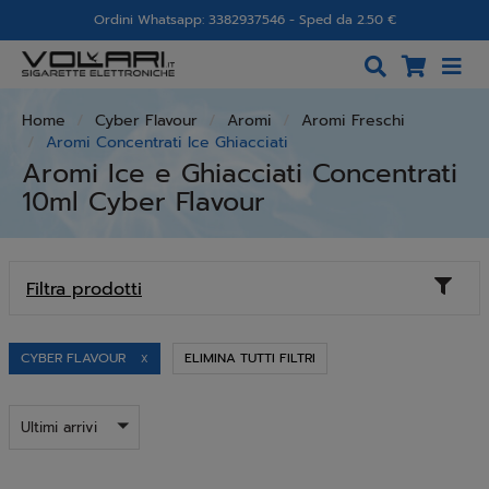
Ordini Whatsapp: 3382937546 - Sped da 2.50 €
Home
Cyber Flavour
Aromi
Aromi Freschi
Aromi Concentrati Ice Ghiacciati
Aromi Ice e Ghiacciati Concentrati
10ml Cyber Flavour
Toggl
Filtra prodotti
naviga
CYBER FLAVOUR
ELIMINA TUTTI FILTRI
X
Ultimi arrivi