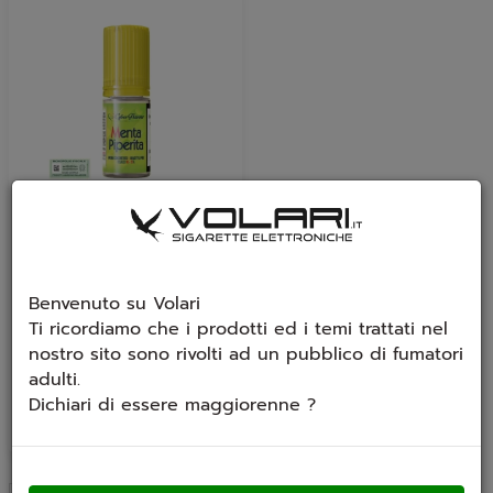
Aroma Cyber Flavour
Menta Piperita
Aroma concentrato - Cyber
Benvenuto su Volari
Flavour - Menta Piperita
Ti ricordiamo che i prodotti ed i temi trattati nel
Gusto menta piperita...
nostro sito sono rivolti ad un pubblico di fumatori
€ 6,40
adulti.
Dichiari di essere maggiorenne ?