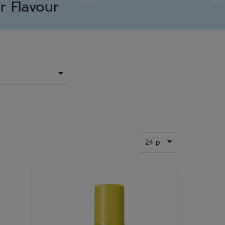
r Flavour
24 p