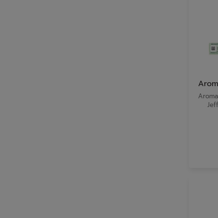
Aroma
Aroma 
Jef