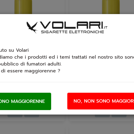
to su Volari
diamo che i prodotti ed i temi trattati nel nostro sito sono
ubblico di fumatori adulti.
i di essere maggiorenne ?
a Cyber Flavour 7 Foglie
Aroma Cyber Flavour Pis
concentrato - Cyber Flavour -
Aroma concentrato - Cyber Fl
 Foglie Tabaccoso dalle...
Pisbacco Un mix tra frutta,
€ 6,40
€ 6,40
NO, NON SONO MAGGIOR