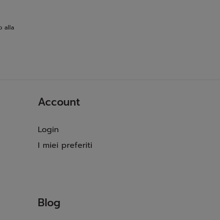
o alla
Account
Login
I miei preferiti
Blog