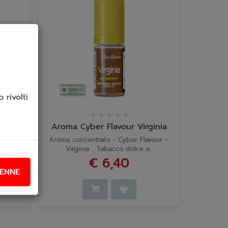
 rivolti
bakko
Aroma Cyber Flavour Virginia
avour -
Aroma concentrato - Cyber Flavour -
...
Virginia Tabacco dolce e...
€ 6,40
ENNE