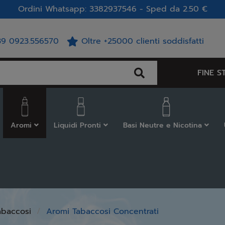
Ordini Whatsapp: 3382937546 - Sped da 2.50 €
39 0923.556570
Oltre +25000 clienti soddisfatti
FINE S
Aromi
Liquidi Pronti
Basi Neutre e Nicotina
abaccosi
Aromi Tabaccosi Concentrati