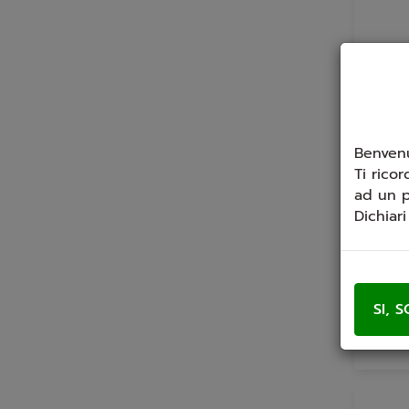
Benvenu
Ti ricor
ad un p
Dichiar
Arom
Aroma 
7