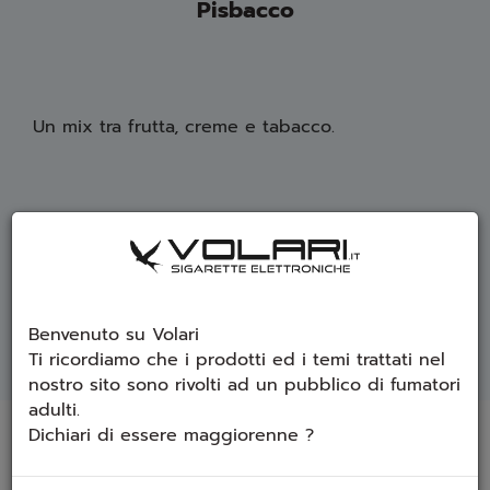
Pisbacco
Un mix tra frutta, creme e tabacco.
Formato 10ml
Attenzione:
è un aroma, va inserito in liquido base, non è
svapabile da solo.
Benvenuto su Volari
Ti ricordiamo che i prodotti ed i temi trattati nel
nostro sito sono rivolti ad un pubblico di fumatori
adulti.
Prodotti che ti potrebbero interessare
Dichiari di essere maggiorenne ?