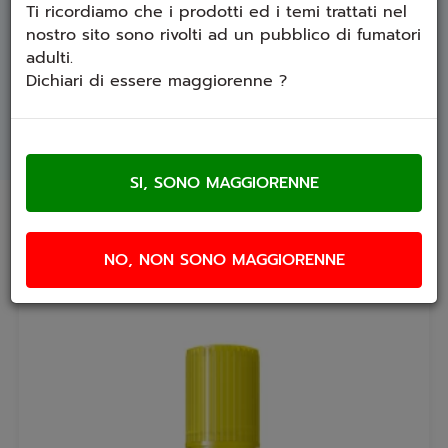
Ti ricordiamo che i prodotti ed i temi trattati nel
Attenzione:
nostro sito sono rivolti ad un pubblico di fumatori
è un aroma, va inserito in liquido base, non è
adulti.
svapabile da solo.
Dichiari di essere maggiorenne ?
SCHEDA TECNICA
Prodotti che ti potrebbero interessare
NO, NON SONO MAGGIORENNE