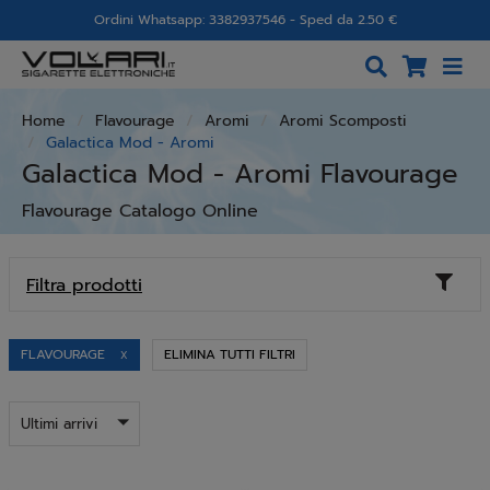
Ordini Whatsapp: 3382937546 - Sped da 2.50 €
Home
Flavourage
Aromi
Aromi Scomposti
Galactica Mod - Aromi
Galactica Mod - Aromi Flavourage
Flavourage Catalogo Online
Toggl
Filtra prodotti
naviga
FLAVOURAGE
ELIMINA TUTTI FILTRI
X
Ultimi arrivi