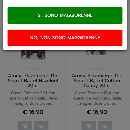
NO, NON SONO MAGGIORENNE
Aroma Flavourage The
Aroma Flavourage The
Secret Barrel Hazelnut
Secret Barrel Cotton
20ml
Candy 20ml
Gusto: Tabacco RY4 con
Gusto: Tabacco RY4 con
quello del caramello, della
quello del caramello, della
vaniglia, della crema...
vaniglia, della crema...
€ 16,90
€ 16,90