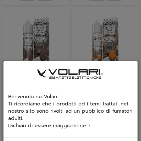
Aroma Flavourage The
Aroma Flavourage The
Secret Barrel Sweet
Secret Barrel Salted
Almond 20ml
Caramel 20ml
Benvenuto su Volari
Gusto: Tabacco RY4 con
Gusto: Tabacco RY4 con
Ti ricordiamo che i prodotti ed i temi trattati nel
quello del caramello, della
quello del caramello salato,
nostro sito sono rivolti ad un pubblico di fumatori
vaniglia, della crema...
della vaniglia e della...
adulti.
€ 16,90
€ 16,90
Dichiari di essere maggiorenne ?