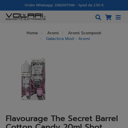
Ordini Whatsapp: 3382937546 - Sped da 2.50 €
Home
Aromi
Aromi Scomposti
Galactica Mod - Aromi
Flavourage The Secret Barrel
Cotton Candy 20ml Shot