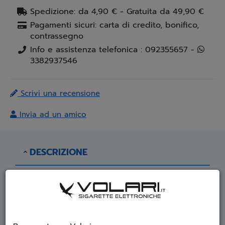
Spedizione: da 4,90 € - Gratuita da 49,90 €
Pagamenti sicuri: carta di credito, bonifico,
contrassegno
Info e assistenza telefonica : 092355657 -
3382937546
Scrivi una recensione
Invia ad un amico
DESCRIZIONE
Gusto: Gomma da masticare al mango con
ghiaccio
Flavourage Bubble Gum Mango - Aroma Shot
20ml per Sigaretta Elettronica