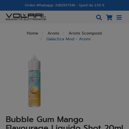
Ordini Whatsapp: 3382937546 - Sped da 2.50 €
Home
Aromi
Aromi Scomposti
Galactica Mod - Aromi
Bubble Gum Mango
Flavourage Liquido Shot 20ml