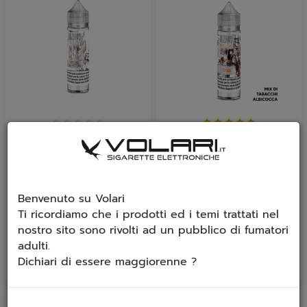
Aroma Azhad's Elixirs
Aroma Azhad's Elixirs
Distillati Virginia in
Distillati Persian
Mistura 20ml
Apricot 20ml
Gusto: Tabacco Virginia con
Gusto: Black Cavendish +
una punta di Burley,
Albicocca Azhad's Elixirs
Benvenuto su Volari
Orientali e Latakia....
Distillati...
Ti ricordiamo che i prodotti ed i temi trattati nel
€ 16,90
€ 16,90
nostro sito sono rivolti ad un pubblico di fumatori
adulti.
Dichiari di essere maggiorenne ?