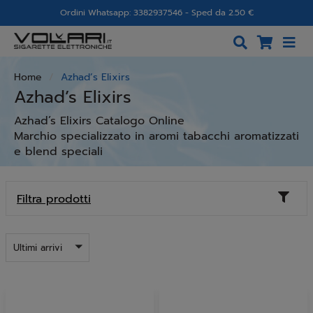
Ordini Whatsapp: 3382937546 - Sped da 2.50 €
Home
Azhad’s Elixirs
Azhad’s Elixirs
Azhad’s Elixirs Catalogo Online
Marchio specializzato in aromi tabacchi aromatizzati
e blend speciali
Toggl
Filtra prodotti
naviga
Ultimi arrivi