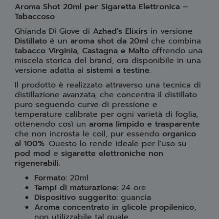
Aroma Shot 20ml per Sigaretta Elettronica –
Tabaccoso
Ghianda Di Giove di
Azhad's Elixirs
in versione
Distillato
è un
aroma shot da 20ml
che combina
tabacco Virginia, Castagna e Malto
offrendo una
miscela storica del brand, ora disponibile in una
versione adatta ai
sistemi a testine
.
Il prodotto è realizzato attraverso una tecnica di
distillazione avanzata, che concentra il distillato
puro seguendo curve di pressione e
temperature calibrate per ogni varietà di foglia,
ottenendo così un
aroma limpido e trasparente
che non incrosta le coil, pur essendo
organico
al 100%
. Questo lo rende ideale per l'uso su
pod mod
e
sigarette elettroniche non
rigenerabili
.
Formato:
20ml
Tempi di maturazione:
24 ore
Dispositivo suggerito:
guancia
Aroma concentrato in glicole propilenico
,
non utilizzabile tal quale.