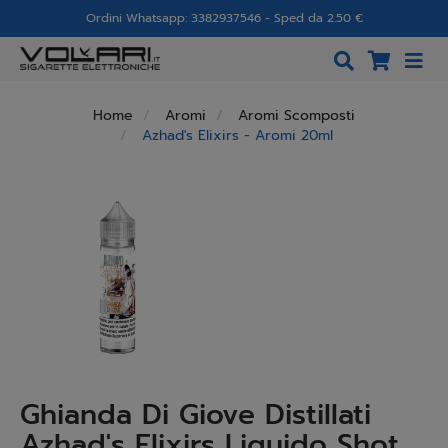
Ordini Whatsapp: 3382937546 - Sped da 2.50 €
Home
Aromi
Aromi Scomposti
Azhad's Elixirs - Aromi 20ml
Ghianda Di Giove Distillati
Azhad's Elixirs Liquido Shot