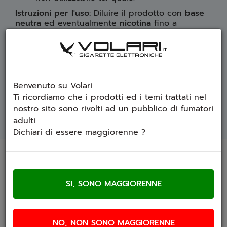
Istruzioni per l'uso:
Diluire il prodotto con
base
neutra
ed eventualmente
nicotina
fino a
ottenere
60ml di liquido
.
Contenuto della confezione:
1 x
Ghianda Di Giove Distillati Azhad's Elixirs
shot
20ml
Benvenuto su Volari
Ti ricordiamo che i prodotti ed i temi trattati nel
nostro sito sono rivolti ad un pubblico di fumatori
SCHEDA TECNICA
adulti.
Dichiari di essere maggiorenne ?
Prodotti che ti potrebbero interessare
NO, NON SONO MAGGIORENNE