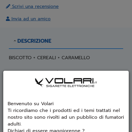
Scrivi una recensione
Invia ad un amico
DESCRIZIONE
BISCOTTO + CEREALI + CARAMELLO
Contenuto: 10ml
Diluizione: 10%
Boccetta in vetro - 10ml
Attenzione, è un aroma e non è possibile
Benvenuto su Volari
svaparlo tal quale.
Ti ricordiamo che i prodotti ed i temi trattati nel
nostro sito sono rivolti ad un pubblico di fumatori
SCHEDA TECNICA
adulti.
Dichiari di essere maggiorenne ?