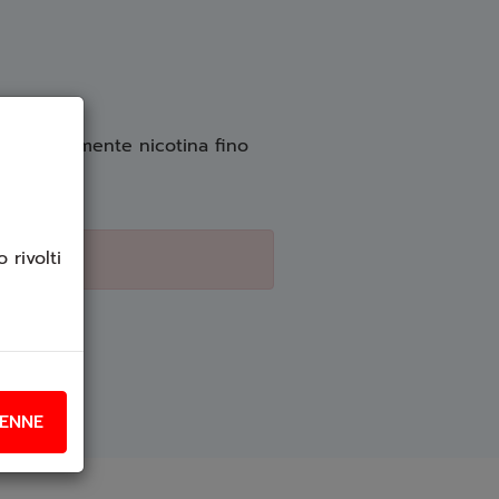
d eventualmente nicotina fino
 rivolti
ENNE