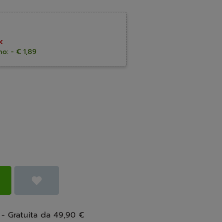
k
o: - € 1,89
 - Gratuita da 49,90 €