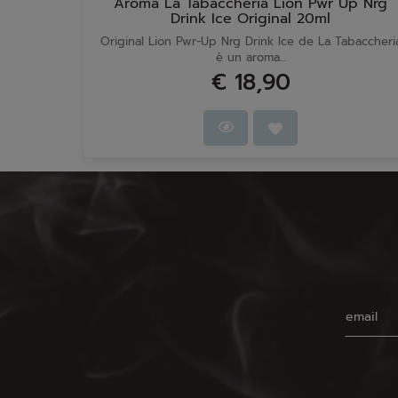
Aroma La Tabaccheria Lion Pwr Up Nrg
Drink Ice Original 20ml
Original Lion Pwr-Up Nrg Drink Ice de La Tabaccheri
è un aroma...
€ 18,90