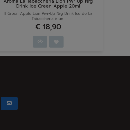
Aroma La Tabaccheria Lion Pwr Up Nrg
Aroma
Drink Ice Green Apple 20ml
Il Green Apple Lion Pwr-Up Nrg Drink Ice de La
Il Cherry
Tabaccheria è un...
€ 18,90