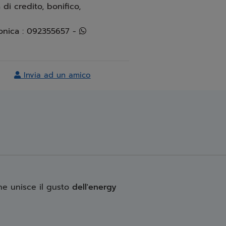
 di credito, bonifico,
Info e assistenza telefonica : 092355657 -
Invia ad un amico
he unisce il gusto
dell'energy