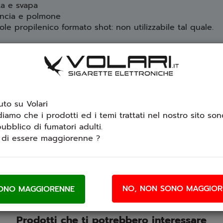
ta e svapa
ancia e polmone
le propilenico formato shot: non utilizzabile tal quale.
o prima dell'utilizzo: miscelare l'aroma con base neutra e
to su Volari
diamo che i prodotti ed i temi trattati nel nostro sito sono
vere la tua opinione.
ubblico di fumatori adulti.
i di essere maggiorenne ?
NO, NON SONO MAGGIOR
Prodotti che ti potrebbero interessare