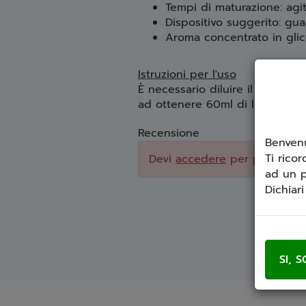
Tempi di maturazione: agi
Dispositivo suggerito: gu
Aroma concentrato in glico
Istruzioni per l'uso
È necessario diluire il prodott
ad ottenere 60ml di liquido.
Recensione
Benvenu
Ti ricor
Devi
accedere
per poter scri
ad un p
Dichiar