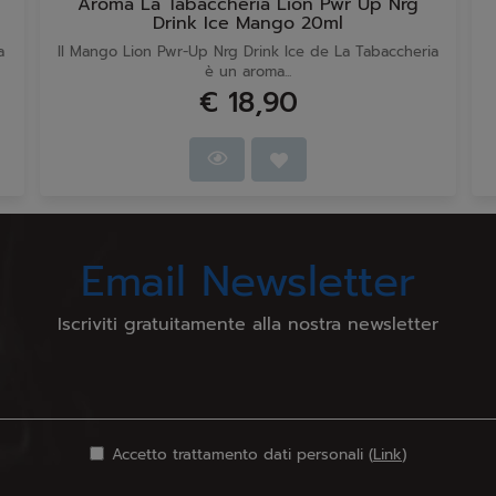
Aroma La Tabaccheria Lion Pwr Up Nrg
Drink Ice Mango 20ml
a
Il Mango Lion Pwr-Up Nrg Drink Ice de La Tabaccheria
è un aroma...
€ 18,90
Email Newsletter
Iscriviti gratuitamente alla nostra newsletter
Accetto trattamento dati personali (
Link
)