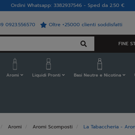
Ordini Whatsapp: 3382937546 - Sped da 2.50 €
39 0923.556570
Oltre +25000 clienti soddisfatti
FINE S
Aromi
Liquidi Pronti
Basi Neutre e Nicotina
Aromi
Aromi Scomposti
La Tabaccheria - Aro