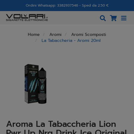
Ordini Whatsapp: 3382937546 - Sped da 2.50 €
Home
Aromi
Aromi Scomposti
La Tabaccheria - Aromi 20ml
Aroma La Tabaccheria Lion
Pwr Up Nrg Drink Ice Original