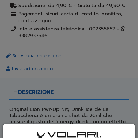
Spedizione: da 4,90 € - Gratuita da 49,90 €
Pagamenti sicuri: carta di credito, bonifico,
contrassegno
Info e assistenza telefonica : 092355657 -
3382937546
Scrivi una recensione
Invia ad un amico
DESCRIZIONE
Original Lion Pwr-Up Nrg Drink Ice de La
Tabaccheria è un aroma shot da 20ml che
unisce il gusto
dell'energy drink
con un
effetto
ghiacciato finale.