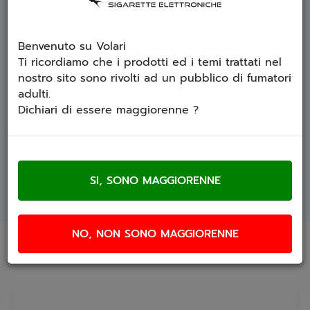
Formato: 20ml
Tempi di maturazione: agita e svapa
Dispositivo suggerito: guancia e polmone
Aroma concentrato in glicole propilenico
Benvenuto su Volari
formato shot: non utilizzabile tal quale.
Ti ricordiamo che i prodotti ed i temi trattati nel
nostro sito sono rivolti ad un pubblico di fumatori
adulti.
Istruzioni per l'uso
È necessario diluire il prodotto prima dell'utilizzo:
Dichiari di essere maggiorenne ?
miscelare l'aroma con base neutra ed
eventualmente nicotina fino ad ottenere 60ml di
liquido.
SCHEDA TECNICA
NO, NON SONO MAGGIORENNE
Prodotti che ti potrebbero interessare