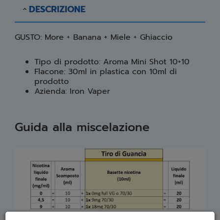
DESCRIZIONE
GUSTO: More + Banana + Miele + Ghiaccio
Tipo di prodotto: Aroma Mini Shot 10+10
Flacone: 30ml in plastica con 10ml di
prodotto
Azienda: Iron Vaper
Guida alla miscelazione