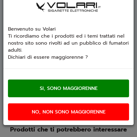
Benvenuto su Volari
Ti ricordiamo che i prodotti ed i temi trattati nel
nostro sito sono rivolti ad un pubblico di fumatori
adulti.
ATTENZIONE
:
Dichiari di essere maggiorenne ?
- L'aroma è concentrato per l'ottenimento di 20
ml
- E' necessario aggiungere 10ml di VG con
eventuale nicotina
SCHEDA TECNICA
NO, NON SONO MAGGIORENNE
Prodotti che ti potrebbero interessare