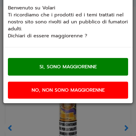
Benvenuto su Volari
Ti ricordiamo che i prodotti ed i temi trattati nel
Prodotti che ti potrebbero interessare
nostro sito sono rivolti ad un pubblico di fumatori
adulti.
Dichiari di essere maggiorenne ?
NO, NON SONO MAGGIORENNE