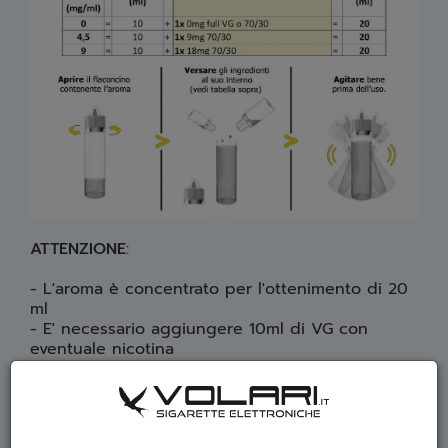
ATTENZIONE
:
- L'aroma è concentrato per l'ottenimento di 20
ml
- E' necessario aggiungere 10ml di VG con
eventuale nicotina
SCHEDA TECNICA