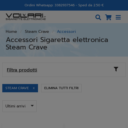
Ordini Whatsapp: 3382937546 - Sped da 2.50 €
Home
Steam Crave
Accessori
Accessori Sigaretta elettronica
Steam Crave
Toggl
Filtra prodotti
naviga
STEAM CRAVE
ELIMINA TUTTI FILTRI
X
Ultimi arrivi