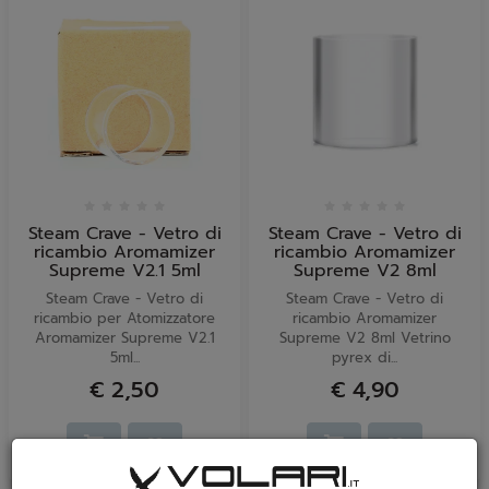
Steam Crave - Vetro di
Steam Crave - Vetro di
ricambio Aromamizer
ricambio Aromamizer
Supreme V2.1 5ml
Supreme V2 8ml
Steam Crave - Vetro di
Steam Crave - Vetro di
ricambio per Atomizzatore
ricambio Aromamizer
Aromamizer Supreme V2.1
Supreme V2 8ml Vetrino
5ml...
pyrex di...
€ 2,50
€ 4,90