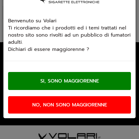
Ultimi arrivi
Benvenuto su Volari
Ti ricordiamo che i prodotti ed i temi trattati nel
nostro sito sono rivolti ad un pubblico di fumatori
adulti.
Dichiari di essere maggiorenne ?
Email Newsletter
Iscriviti gratuitamente alla nostra
newsletter
NO, NON SONO MAGGIORENNE
Accetto trattamento dati personali (
Link
)