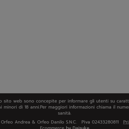
o sito web sono concepite per informare gli utenti su caratt
 ai minori di 18 anni.Per maggiori informazioni chiama il num
sanità.
 Orfeo Andrea & Orfeo Danilo S.N.C.
Piva 02433280811
Pr
Ecommerce
by Daisuke