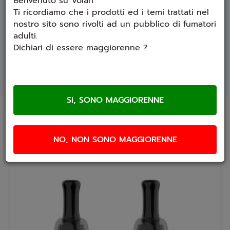
Benvenuto su Volari
Ti ricordiamo che i prodotti ed i temi trattati nel
Ogni confezione contiene
20 pezzi
.
nostro sito sono rivolti ad un pubblico di fumatori
adulti.
Scopri anche il
Doric Galaxy Vape Pen
e il
Doric Galaxy
Dichiari di essere maggiorenne ?
Starter Kit
per una configurazione completa e
personalizzata del tuo dispositivo di svapo.
Prodotti che ti potrebbero interessare
NO, NON SONO MAGGIORENNE