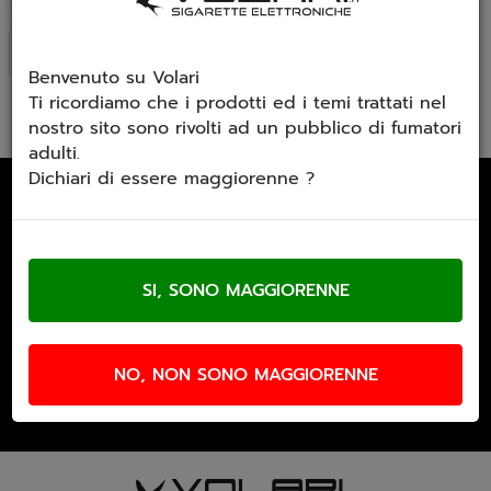
Ultimi arrivi
Benvenuto su Volari
Ti ricordiamo che i prodotti ed i temi trattati nel
nostro sito sono rivolti ad un pubblico di fumatori
adulti.
Dichiari di essere maggiorenne ?
Email Newsletter
Iscriviti gratuitamente alla nostra
newsletter
NO, NON SONO MAGGIORENNE
Accetto trattamento dati personali (
Link
)