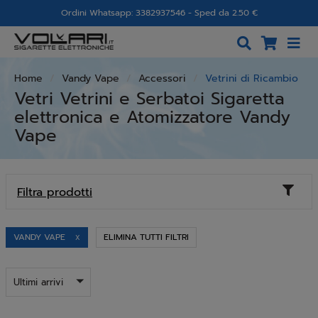
Ordini Whatsapp: 3382937546 - Sped da 2.50 €
Home
Vandy Vape
Accessori
Vetrini di Ricambio
Vetri Vetrini e Serbatoi Sigaretta
elettronica e Atomizzatore Vandy
Vape
Toggl
Filtra prodotti
naviga
VANDY VAPE
ELIMINA TUTTI FILTRI
X
Ultimi arrivi