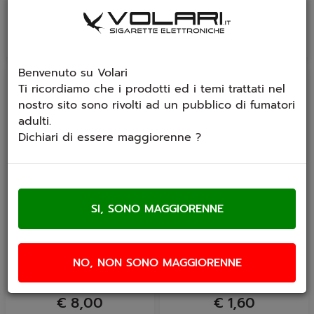
€ 14,90
Benvenuto su Volari
Ti ricordiamo che i prodotti ed i temi trattati nel
nostro sito sono rivolti ad un pubblico di fumatori
adulti.
Dichiari di essere maggiorenne ?
In arrivo
Resistenza Justfog Q16
Resistenza Justfog Q16
C14 Q16PRO QPOD
Q16PRO C14 QPOD
Q14 P16a 1.2 OHM 5 pz
Q14 P16a 1.6 OHM
NO, NON SONO MAGGIORENNE
Verificare la compatibilità
Verificare la compatibilità
della propria sigaretta...
della propria sigaretta...
€ 8,00
€ 1,60