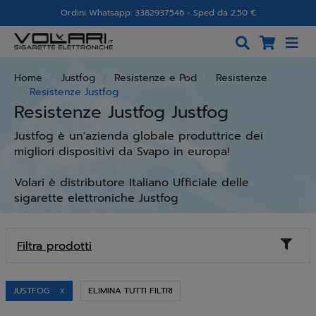
Ordini Whatsapp: 3382937546 - Sped da 2.50 €
Home
Justfog
Resistenze e Pod
Resistenze
Resistenze Justfog
Resistenze Justfog Justfog
Justfog è un'azienda globale produttrice dei
migliori dispositivi da Svapo in europa!
Volari è distributore Italiano Ufficiale delle
sigarette elettroniche Justfog
Toggl
Filtra prodotti
naviga
JUSTFOG
ELIMINA TUTTI FILTRI
X