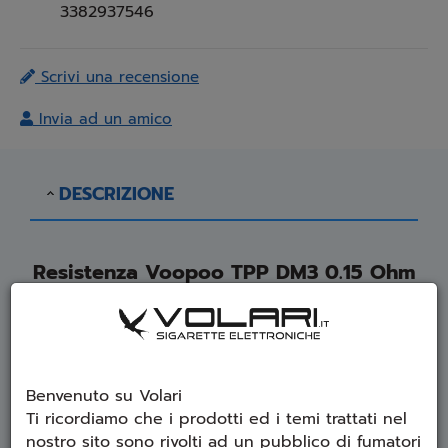
3382937546
Scrivi una recensione
Invia ad un amico
DESCRIZIONE
Resistenza Voopoo TPP DM3 0.15 Ohm
per TPP POD
Coil TPP-DM3: 0,15ohm 80-100w (Best: 85-
Benvenuto su Volari
95w)
Ti ricordiamo che i prodotti ed i temi trattati nel
nostro sito sono rivolti ad un pubblico di fumatori