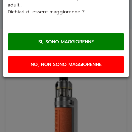
adulti.
Resistenze prodotte da Voopoo.
Venduto in set
da 3.
Dichiari di essere maggiorenne ?
Prodotti che ti potrebbero interessare
NO, NON SONO MAGGIORENNE