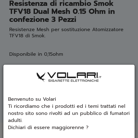
Resistenza di ricambio Smok
TFV18 Dual Mesh 0.15 Ohm in
confezione 3 Pezzi
Resistenze Mesh per sostituzione Atomizzatore
TFV18 di Smok.
Disponibile in 0,15ohm
Massime prestazioni in 100-110w
Incluso in confezione:
Benvenuto su Volari
3 x Resistenze SMOK TFV18
Ti ricordiamo che i prodotti ed i temi trattati nel
nostro sito sono rivolti ad un pubblico di fumatori
adulti.
Dichiari di essere maggiorenne ?
Prodotti che ti potrebbero interessare