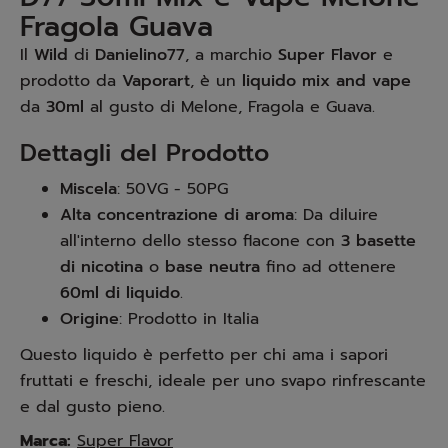
Fragola Guava
Il
Wild
di
Danielino77
, a marchio
Super Flavor
e
prodotto da
Vaporart
, è un
liquido mix and vape
da
30ml
al gusto di Melone, Fragola e Guava.
Dettagli del Prodotto
Miscela
: 50VG - 50PG
Alta concentrazione di aroma
: Da diluire
all'interno dello stesso flacone con
3 basette
di nicotina
o
base neutra
fino ad ottenere
60ml di liquido
.
Origine
: Prodotto in Italia
Questo liquido è perfetto per chi ama i sapori
fruttati e freschi, ideale per uno svapo rinfrescante
e dal gusto pieno.
Marca:
Super Flavor