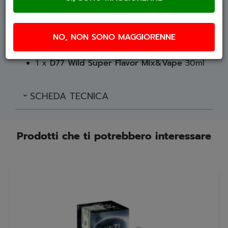
stesso flacone prima dell'utilizzo. Aggiungere
3
basette di nicotina
o
base neutra
(30ml totali)
per raggiungere i
60ml di liquido
finale.
NO, NON SONO MAGGIORENNE
Contenuto della Confezione
1 x
D77 Wild Super Flavor Mix&Vape
30ml
SCHEDA TECNICA
Prodotti che ti potrebbero interessare