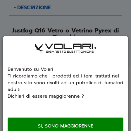
DESCRIZIONE
Justfog Q16 Vetro o Vetrino Pyrex di
Ricambio
Benvenuto su Volari
Prodotti che ti potrebbero interessare
Ti ricordiamo che i prodotti ed i temi trattati nel
nostro sito sono rivolti ad un pubblico di fumatori
adulti.
Dichiari di essere maggiorenne ?