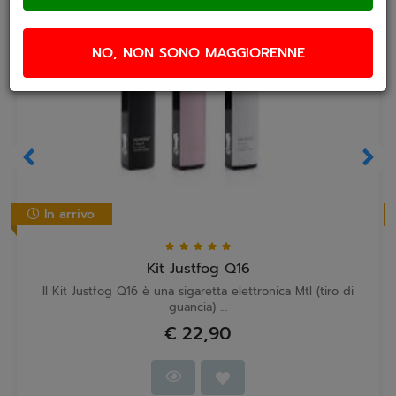
NO, NON SONO MAGGIORENNE
In arrivo
Kit Justfog Q16
Il Kit Justfog Q16 è una sigaretta elettronica Mtl (tiro di
guancia) ....
€ 22,90