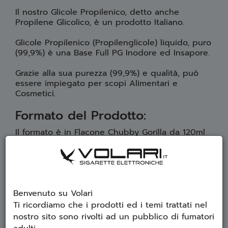
Il nostro Glicole Propilenico, detto anche
Propilene Glicolico, è un prodotto Italiano.
Glicole Propilenico (Propilenglicole) liquido, puro
(99,9%) è una Base Full PG Inodore ed Insapore.
Grazie alla sua purezza (99,9%) e qualità, può
essere impiegato per scopi Alimentari e
Cosmetici.
Formato del Prodotto:
Il formato è in Flacone Chubby Gorilla da 120ml
Trasparente riempito fino a 50ml con cui è
possibile effettuare le miscelazioni in modo
facile e veloce.
Benvenuto su Volari
Ti ricordiamo che i prodotti ed i temi trattati nel
nostro sito sono rivolti ad un pubblico di fumatori