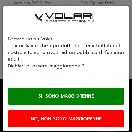
cartucce PnP X Pod...
Drip Tip per Doric...
€ 3,50
€ 2,90
Benvenuto su Volari
Ti ricordiamo che i prodotti ed i temi trattati nel
Ultimi arrivi
nostro sito sono rivolti ad un pubblico di fumatori
adulti.
Dichiari di essere maggiorenne ?
Email Newsletter
Iscriviti gratuitamente alla nostra
newsletter
NO, NON SONO MAGGIORENNE