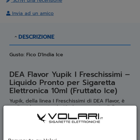
Scrivi una recensione
Invia ad un amico
DESCRIZIONE
Gusto: Fico D'India Ice
DEA Flavor Yupik I Freschissimi –
Liquido Pronto per Sigaretta
Elettronica 10ml (Fruttato Ice)
Yupik, della linea I Freschissimi di DEA Flavor, è
un liquido pronto da 10ml con un mix di fico
d'india e ghiaccio. Disponibile in diverse
gradazioni di nicotina o senza nicotina.
Percentuali di nicotina disponibili
: 0 mg/ml,
4 mg/ml, 9 mg/ml, 14 mg/ml, 18 mg/ml