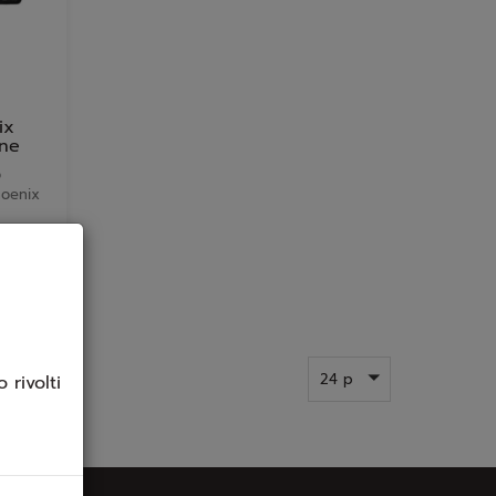
ix
one
o
hoenix
24 p
 rivolti