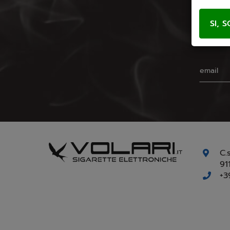
C.
91
+3