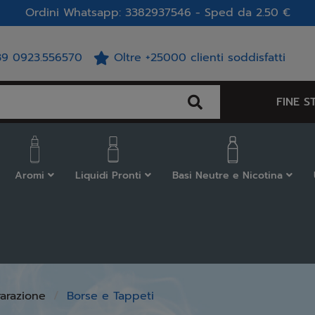
Ordini Whatsapp: 3382937546 - Sped da 2.50 €
39 0923.556570
Oltre +25000 clienti soddisfatti
FINE S
Aromi
Liquidi Pronti
Basi Neutre e Nicotina
rarazione
Borse e Tappeti