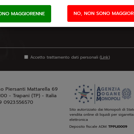
Email Newsletter
NO, NON SONO MAGGIOR
Iscriviti gratuitamente alla nostra newsletter
Accetto trattamento dati personali (
Link
)
so Piersanti Mattarella 69
100 - Trapani (TP) - Italia
9 0923.556570
Sito autorizzato dai Monopoli di Stat
vendita online di liquidi per sigaretta
elettronica
Deposito fiscale ADM:
TPPLI0009