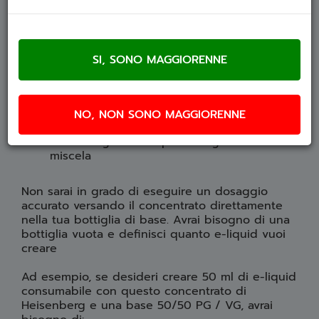
VG
PREPARARE LA MISCELA
Per un dosaggio preciso, avrai bisogno di 3
elementi
Il tuo concentrato di Heisenberg
Il dispositivo di base / LV con o senza
NO, NON SONO MAGGIORENNE
nicotina
Una bottiglia vuota per accogliere la tua
miscela
Non sarai in grado di eseguire un dosaggio
accurato versando il concentrato direttamente
nella tua bottiglia di base. Avrai bisogno di una
bottiglia vuota e definisci quanto e-liquid vuoi
creare
Ad esempio, se desideri creare 50 ml di e-liquid
consumabile con questo concentrato di
Heisenberg e una base 50/50 PG / VG, avrai